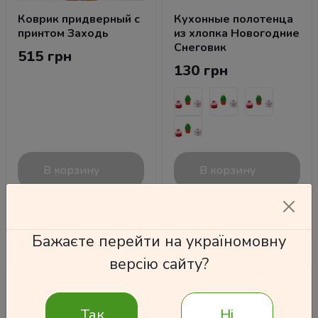
Коврик придверный с
Кухонные полотенца
принтом Заходь
из хлопка Новогодние
Снеговик
515 грн
130 грн
В корзину
В корзину
Подробнее
Подробнее
Бажаєте перейти на україномовну
версію сайту?
Так
Ні