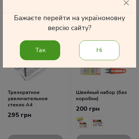
Подробнее
Подробнее
Бажаєте перейти на україномовну
версію сайту?
Так
Ні
Трехкратное
Швейный набор (без
увеличительное
коробки)
стекло А4
200 грн
295 грн