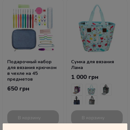
Подарочный набор
Сумка для вязания
для вязания крючком
Лама
в чехле на 45
1 000 грн
предметов
650 грн
В корзину
В корзину