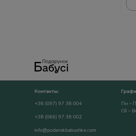
Аромасвечи
Подарки Садоводам
Вазы
Подарки Дачнику
Грелки
Подарки Рукодельнице
Тапочки домашние
Подарки Цветоводу
Часы
Подарки для Швеи
Контакты:
Графи
Подарки Вязальщице
+38 (097) 97 38 004
Пн – П
Подарки Книголюбу
Сб – 
+38 (066) 97 38 002
Подарки Для любителей
info@podarokbabushke.com
принимать ванну