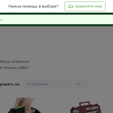
Нужна помощь в выборе?
Да, помогите мне
боры отверток
я точных работ
ровать по