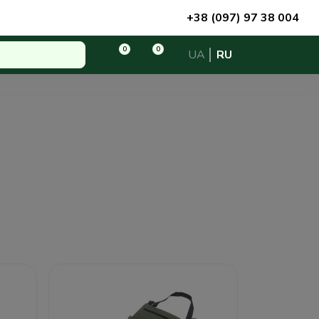
+38 (097) 97 38 004
0
0
UA
RU