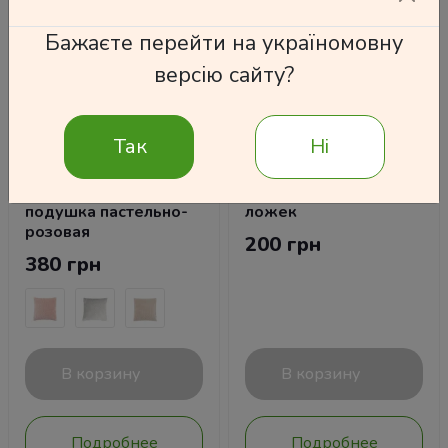
Бажаєте перейти на україномовну
версію сайту?
Так
Ні
Мягкая декоративная
Набор десертных
подушка пастельно-
ложек
розовая
200 грн
380 грн
В корзину
В корзину
Подробнее
Подробнее