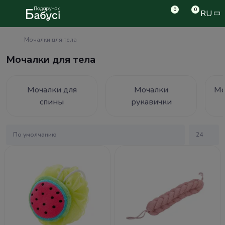
0
0
RU
Мочалки для тела
Мочалки для тела
Мочалки для
Мочалки
Мо
спины
рукавички