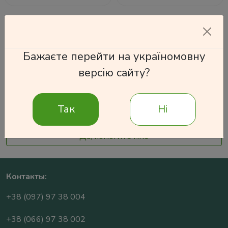
Бажаєте перейти на україномовну
версію сайту?
Так
Ні
Нужна помощь в выборе?
Да, помогите мне
Контакты:
+38 (097) 97 38 004
+38 (066) 97 38 002