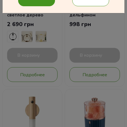
Настольная магнитная
Ночник из эпоксидной
лампа левитирующая
смолы Аквалангист с
светлое дерево
дельфином
2 690 грн
998 грн
В корзину
В корзину
Подробнее
Подробнее