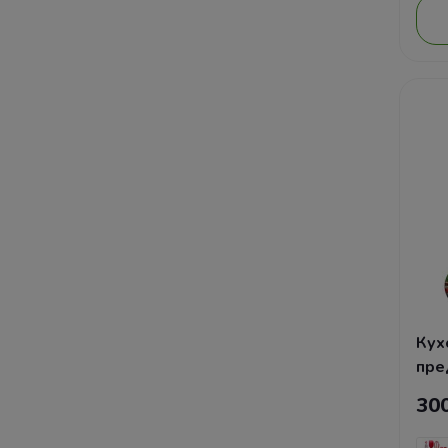
Кух
пре
30