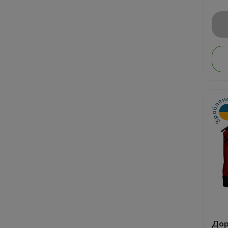
Аромасвечи
Подарки Садоводам
Вазы
Подарки Дачнику
Грелки
Подарки Рукодельнице
Тапочки домашние
Подарки Цветоводу
Часы
Подарки для Швеи
Подарки Вязальщице
Подарки Книголюбу
Подарки Для любителей
принимать ванну
Дор