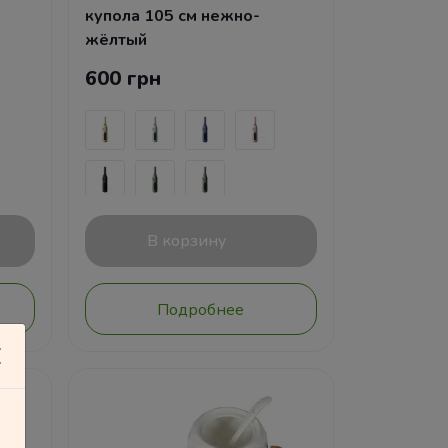
купола 105 см нежно-
жёлтый
600 грн
В корзину
Подробнее