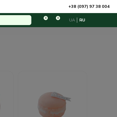
+38 (097) 97 38 004
0
0
UA
RU