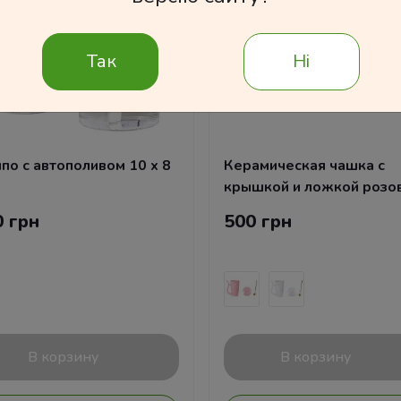
Так
Ні
по с автополивом 10 х 8
Керамическая чашка с
крышкой и ложкой розо
0 грн
500 грн
В корзину
В корзину