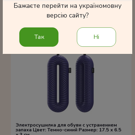
Бажаєте перейти на україномовну
версію сайту?
Часто покупают
Так
Ні
Электросушилка для обуви с устранением
запаха Цвет: Темно-синий Размер: 17.5 x 6.5
x 3 см