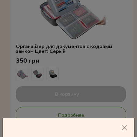
Органайзер для документов с кодовым
замком Цвет: Серый
350 грн
В корзину
Подробнее