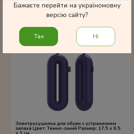
Бажаєте перейти на україномовну
версію сайту?
Часто покупают
Так
Ні
Электросушилка для обуви с устранением
запаха Цвет: Темно-синий Размер: 17.5 x 6.5
x 3 см