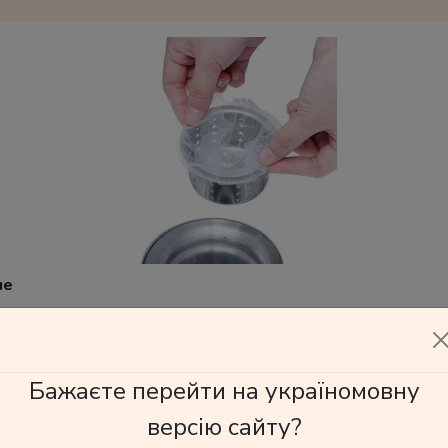
не
200 грн
Бажаєте перейти на україномовну
версію сайту?
В корзину