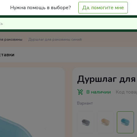
Нужна помощь в выборе?
Да, помогите мне
ля раковины
Дуршлаг для раковины синий
ставки
Дуршлаг для
В наличии
Код това
Вариант