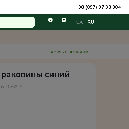
+38 (097) 97 38 004
0
0
UA
RU
Помочь с выбором
 раковины синий
ру:
0559-2