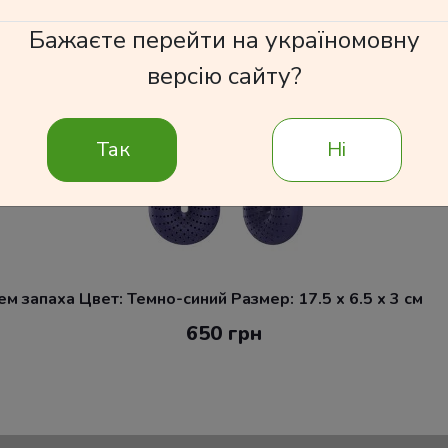
Бажаєте перейти на україномовну
версію сайту?
Так
Ні
 запаха Цвет: Темно-синий Размер: 17.5 x 6.5 x 3 см
650 грн