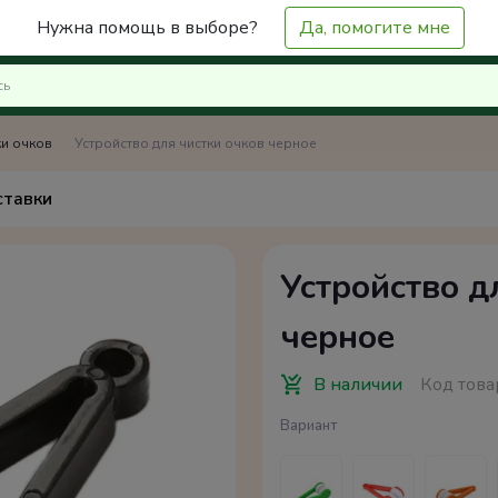
Нужна помощь в выборе?
Да, помогите мне
ки очков
Устройство для чистки очков черное
ставки
Устройство д
черное
В наличии
Код това
Вариант