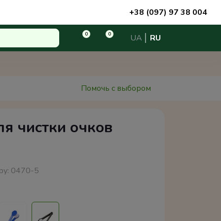
+38 (097) 97 38 004
0
0
UA
RU
Помочь с выбором
ля чистки очков
ру:
0470-5