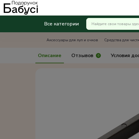
Все категории
Аксессуары для луп и очков
Средства для чист
Описание
Отзывов
Условия до
0