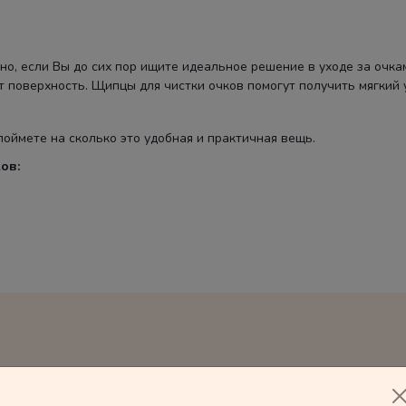
ужно, если Вы до сих пор ищите идеальное решение в уходе за очка
 поверхность. Щипцы для чистки очков помогут получить мягкий у
поймете на сколько это удобная и практичная вещь.
ов: