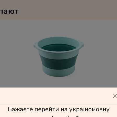
упают
юзовая
500 грн
Бажаєте перейти на україномовну