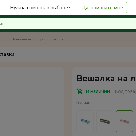
Нужна помощь в выборе?
Да, помогите мне
нец
Вешалка на липучке розовая
ставки
Вешалка на л
В наличии
Код това
Вариант