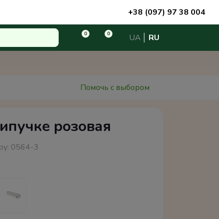
+38 (097) 97 38 004
0
0
UA
RU
Помочь с выбором
ипучке розовая
ру:
0564-3