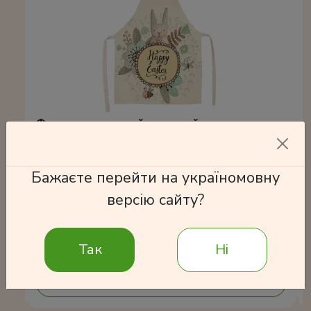
Фартук пасхальный взрослый
350 грн
Бажаєте перейти на україномовну
версію сайту?
В корзину
Так
Ні
Подробнее