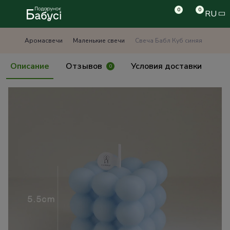
0
0
RU
Аромасвечи
Маленькие свечи
Свеча Бабл Куб синяя
Описание
Отзывов
Условия доставки
0