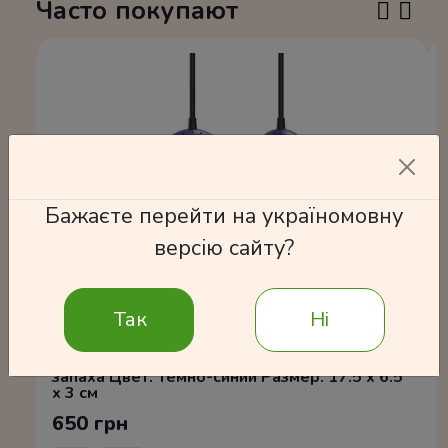
Часто покупают
Бажаєте перейти на україномовну
версію сайту?
Так
Ні
Электросушилка для обуви с устранением
запаха Цвет: Темно-синий Размер: 17.5 x 6.5
x 3 см
650 грн