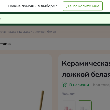
Нужна помощь в выборе?
Да, помогите мне
ская чашка с крышкой и ложкой белая
ставки
Керамическа
ложкой бела
В наличии
Код това
Вариант