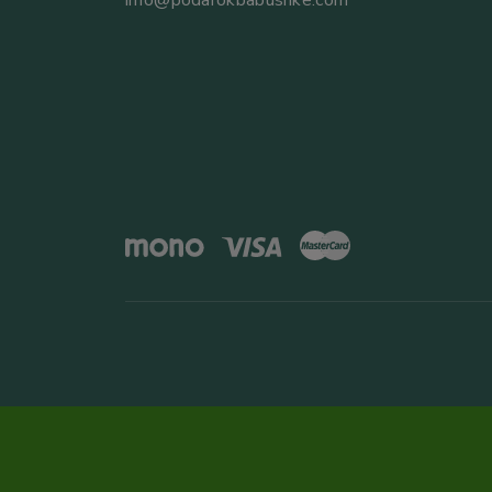
info@podarokbabushke.com