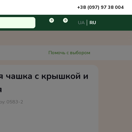
+38 (097) 97 38 004
0
0
UA
RU
Помочь с выбором
я чашка с крышкой и
я
ру:
0583-2