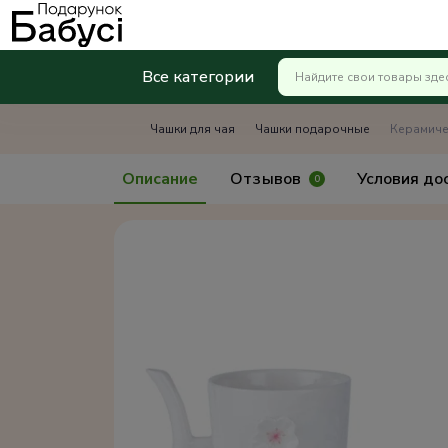
Все категории
Чашки для чая
Чашки подарочные
Керамиче
Описание
Отзывов
Условия до
0