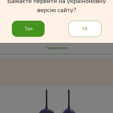
Бажаєте перейти на україномовну
версію сайту?
Так
Ні
В корзину
Подробнее