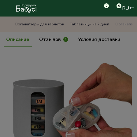
0
0
RU
Органайзеры для таблеток
Таблетницы на 7 дней
Органайзер 
Описание
Отзывов
Условия доставки
3