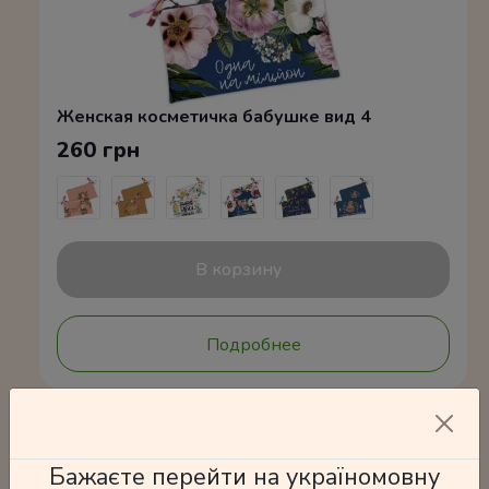
Женская косметичка бабушке вид 4
260 грн
В корзину
Подробнее
Бажаєте перейти на україномовну