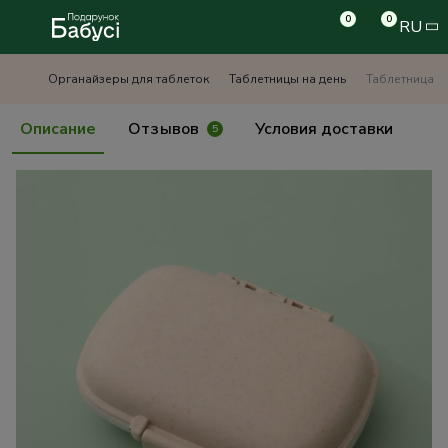
0
0
RU
Органайзеры для таблеток
Таблетницы на день
Таблетница Ч
Описание
Отзывов
Условия доставки
5