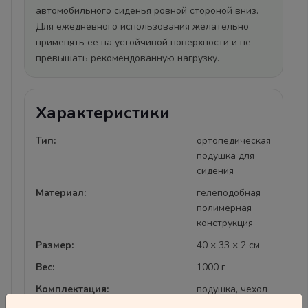
автомобильного сиденья ровной стороной вниз.
Для ежедневного использования желательно
применять её на устойчивой поверхности и не
превышать рекомендованную нагрузку.
Характеристики
Тип:
ортопедическая
подушка для
сидения
Материал:
гелеподобная
полимерная
конструкция
Размер:
40 × 33 × 2 см
Вес:
1000 г
Комплектация:
подушка, чехол