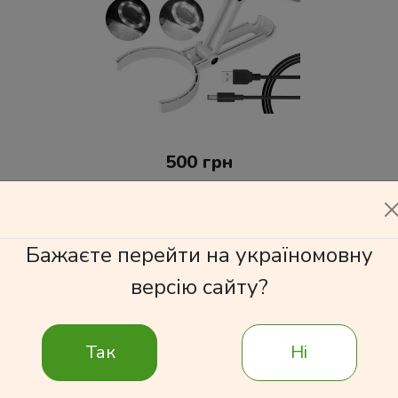
500 грн
Бажаєте перейти на україномовну
Подробнее
версію сайту?
Так
Ні