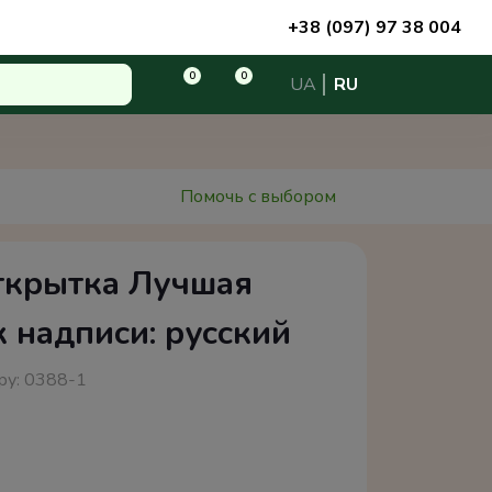
+38 (097) 97 38 004
0
0
UA
RU
Помочь с выбором
ткрытка Лучшая
 надписи: русский
ру:
0388-1