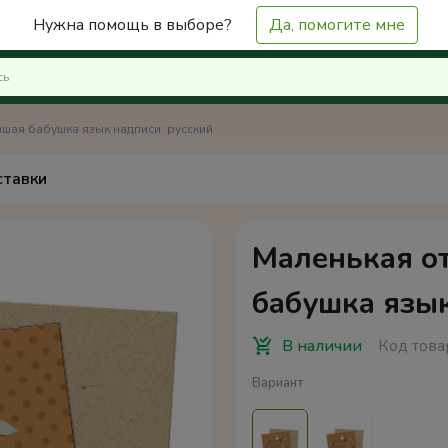
Нужна помощь в выборе?
Да, помогите мне
шая бабушка язык надписи: русский
ставки
Маленькая о
бабушка язык
В наличии
Код това
Вариант