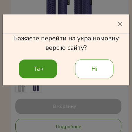
Бажаєте перейти на україномовну
версію сайту?
Электросушилка для обуви с устранением
запаха Цвет: Темно-синий Размер: 17.5 x 6.5
x 3 см
Так
Ні
650 грн
В корзину
Подробнее