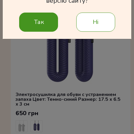
версію сайту?
Так
Ні
Электросушилка для обуви с устранением
запаха Цвет: Темно-синий Размер: 17.5 x 6.5
x 3 см
650 грн