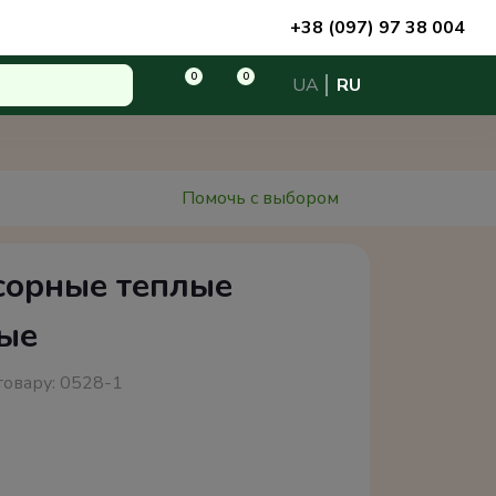
+38 (097) 97 38 004
0
0
UA
RU
Помочь с выбором
сорные теплые
рые
товару:
0528-1