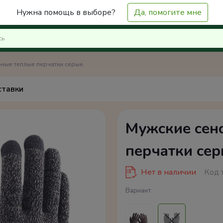
Нужна помощь в выборе?
Да, помогите мне
ные теплые перчатки серые
ставки
Мужские сен
перчатки се
Нет в наличии
Код 
Вариант