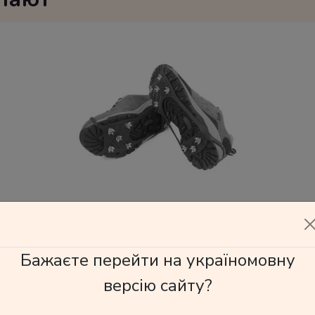
8 - 39 р.
185 грн
Бажаєте перейти на україномовну
версію сайту?