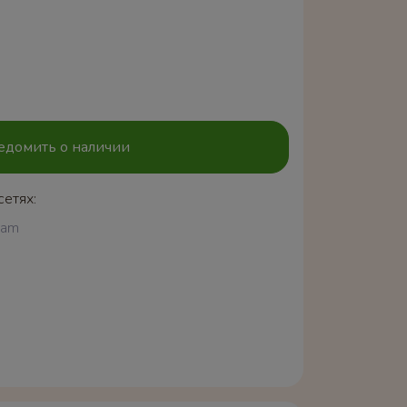
едомить о наличии
сетях:
ram