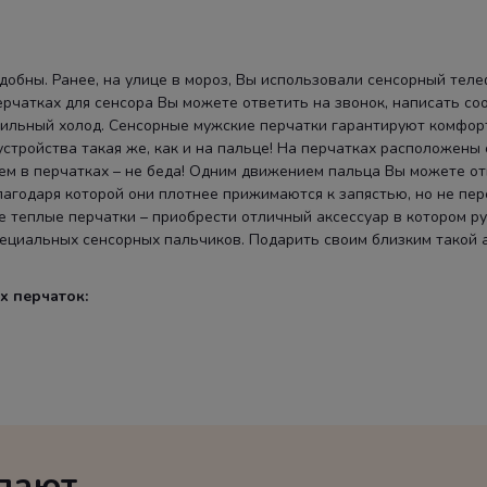
добны. Ранее, на улице в мороз, Вы использовали сенсорный тел
ерчатках для сенсора Вы можете ответить на звонок, написать с
ильный холод. Сенсорные мужские перчатки гарантируют комфорт
стройства такая же, как и на пальце! На перчатках расположены 
ем в перчатках – не беда! Одним движением пальца Вы можете отв
благодаря которой они плотнее прижимаются к запястью, но не п
 теплые перчатки – приобрести отличный аксессуар в котором ру
циальных сенсорных пальчиков. Подарить своим близким такой ак
х перчаток:
упают