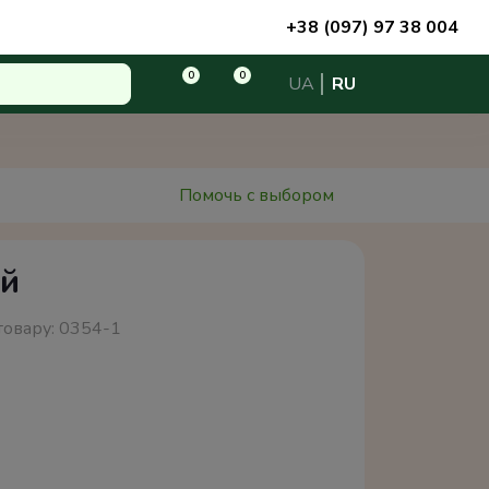
+38 (097) 97 38 004
0
0
UA
RU
Помочь с выбором
ый
товару:
0354-1