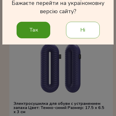
Бажаєте перейти на україномовну
версію сайту?
Часто покупают
Так
Ні
Электросушилка для обуви с устранением
запаха Цвет: Темно-синий Размер: 17.5 x 6.5
x 3 см