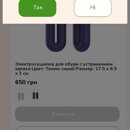
Так
Ні
Электросушилка для обуви с устранением
запаха Цвет: Темно-синий Размер: 17.5 x 6.5
x 3 см
650 грн
В корзину