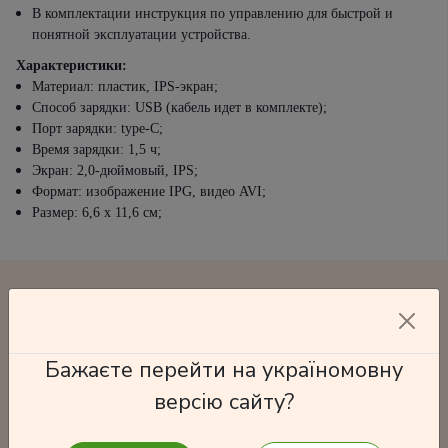
В комплектации инструкция по управлению для быстрой и
понятной эксплуатации устройства.
Характеристики:
Материал: пластик, IPS-экран;
Способ зарядки: USB (кабель идет в комплекте);
Порт зарядки: type-С;
Время зарядки: 1,5 ч;
Экран: 2,0-дюймовый, IPS;
Формат: изображение IPG, видео AVI;
Размер: 6,6 х 11,6 см;
Часто покупают
Бажаєте перейти на україномовну
версію сайту?