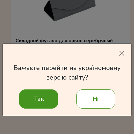
Складной футляр для очков серебряный
150 грн
Бажаєте перейти на україномовну
версію сайту?
В корзину
Так
Ні
Подробнее