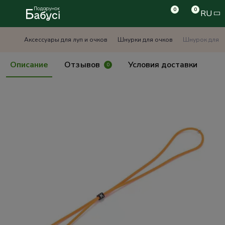
0
0
RU
Аксессуары для луп и очков
Шнурки для очков
Шнурок для 
Описание
Отзывов
Условия доставки
0