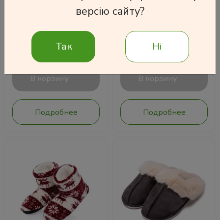
цветы" Черная
повербанком и
версію сайту?
фонариком на
380 грн
солнечной батарее
2000 мАч
Так
Ні
1 300 грн
В корзину
В корзину
Подробнее
Подробнее