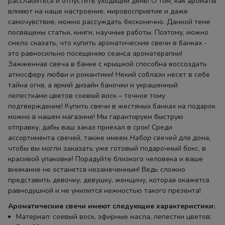
расслабиться и отпустить уходящий день! О том, как ароматы
влияют на наше настроение, мировосприятие и даже
самочувствие, можно рассуждать бесконечно. Данной теме
посвящены статьи, книги, научные работы. Поэтому, можно
смело сказать, что купить ароматические свечи в банках -
это равносильно посещению сеанса ароматерапии!
Зажженная свеча в банке с крышкой способна воссоздать
атмосферу любви и романтики! Некий соблазн несет в себе
тайна огня, а яркий дизайн баночки и украшенный
лепестками цветов соевый воск – точное тому
подтверждение! Купить свечи в жестяных банках на подарок
можно в нашем магазине! Мы гарантируем быструю
отправку, дабы ваш заказ приехал в срок! Среди
ассортимента свечей, также имеем
Набор свечей для дома
,
чтобы вы могли заказать уже готовый подарочный бокс, в
красивой упаковке! Порадуйте близкого человека и ваше
внимание не останется незамеченным! Ведь сложно
представить девочку, девушку, женщину, которая окажется
равнодушной и не умилится нежностью такого презента!
Ароматические свечи имеют следующие характеристики:
Материал: соевый воск, эфирные масла, лепестки цветов;