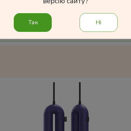
версію сайту?
В корзину
Так
Ні
Подробнее