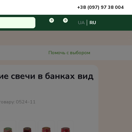
+38 (097) 97 38 004
0
0
UA
RU
Помочь с выбором
е свечи в банках вид
товару:
0524-11