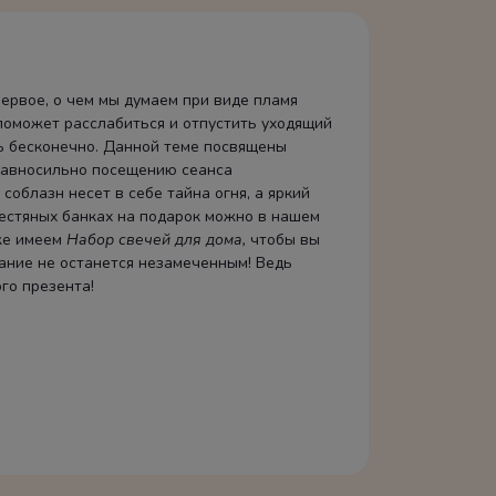
первое, о чем мы думаем при виде пламя
 поможет расслабиться и отпустить уходящий
ть бесконечно. Данной теме посвящены
о равносильно посещению сеанса
облазн несет в себе тайна огня, а яркий
жестяных банках на подарок можно в нашем
кже имеем
Набор свечей для дома
,
чтобы вы
мание не останется незамеченным! Ведь
го презента!