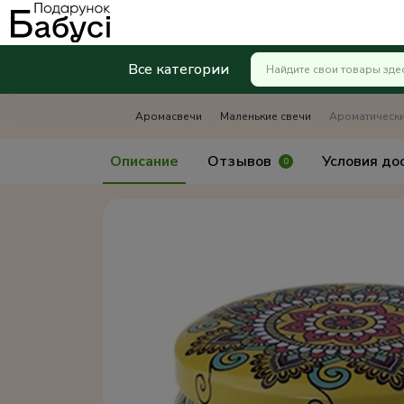
Все категории
Аромасвечи
Маленькие свечи
Ароматически
Описание
Отзывов
Условия до
0