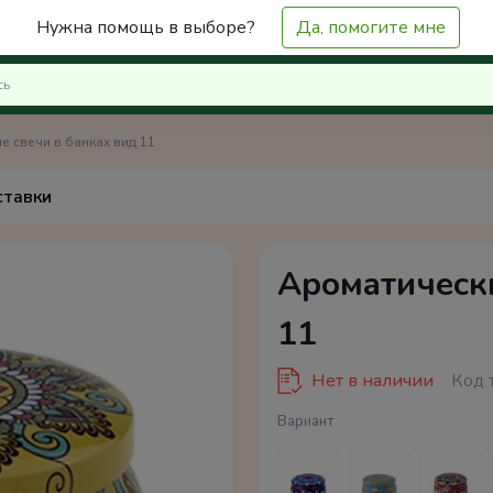
Нужна помощь в выборе?
Да, помогите мне
е свечи в банках вид 11
ставки
Ароматически
11
Нет в наличии
Код 
Вариант