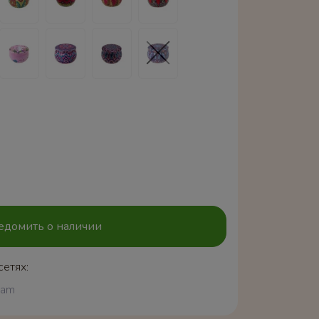
едомить о наличии
сетях:
ram