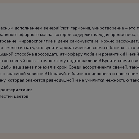
расным дополнением вечера! Уют, гармония, умиротворение – это 
урального эфирного масла, которое содержит каждая аромасвеча,
строение, мировосприятие и даже самочувствие, можно рассужда
но смело сказать, что купить ароматические свечи в банках - эт
ышкой способна воссоздать атмосферу любви и романтики! Некий с
тов соевый воск – точное тому подтверждение! Купить свечи в 
 дабы ваш заказ приехал в срок! Среди ассортимента свечей, та
, в красивой упаковке! Порадуйте близкого человека и ваше вни
ну, которая окажется равнодушной и не умилится нежностью тако
рактеристики:
пестки цветов;