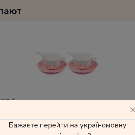
упают
озовый
800 грн
Бажаєте перейти на україномовну