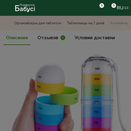
0
0
RU
Органайзеры для таблеток
Таблетницы на 7 дней
Контейнер 
Описание
Отзывов
Условия доставки
0