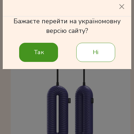
Подробнее
Бажаєте перейти на україномовну
версію сайту?
Часто покупают
Так
Ні