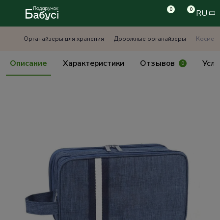
0
0
RU
Органайзеры для хранения
Дорожные органайзеры
Космети
Описание
Характеристики
Отзывов
Усло
0