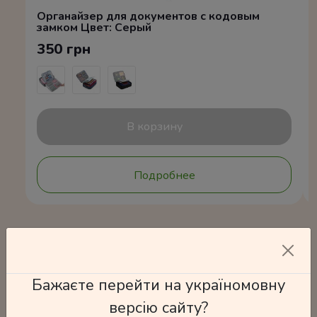
Органайзер для документов с кодовым
замком Цвет: Серый
350 грн
В корзину
Подробнее
Часто покупают
Бажаєте перейти на україномовну
версію сайту?