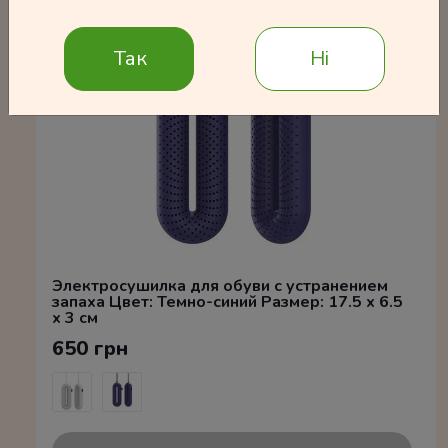
Так
Ні
Электросушилка для обуви с устранением
запаха Цвет: Темно-синий Размер: 17.5 x 6.5
x 3 см
650 грн