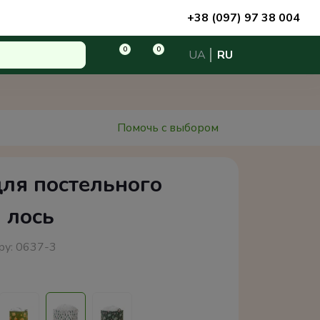
+38 (097) 97 38 004
0
0
UA
RU
Помочь с выбором
ля постельного
 лось
ру:
0637-3