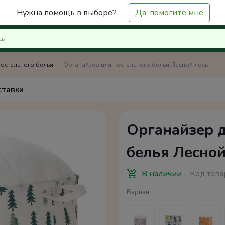
Нужна помощь в выборе?
Да, помогите мне
остельного белья
Органайзер для постельного белья Лесной лось
ставки
Органайзер д
белья Лесной
В наличии
Код това
Вариант