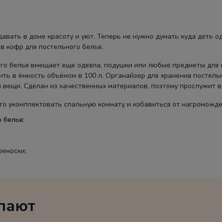
авать в доме красоту и уют. Теперь не нужно думать куда деть од
в кофр для постельного белья.
ого белья вмещает еще одеяла, подушки или любые предметы для 
ить в ёмкость объёмом в 100 л. Органайзер для хранения постель
 вещи. Сделан из качественных материалов, поэтому прослужит ва
это укомплектовать спальную комнату и избавиться от нагроможде
 белья:
реноски;
упают