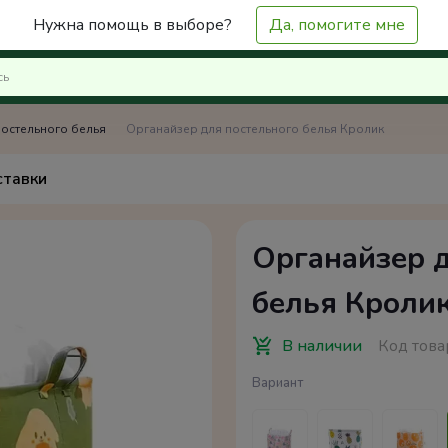
Нужна помощь в выборе?
Да, помогите мне
остельного белья
Органайзер для постельного белья Кролик
ставки
Органайзер д
белья Кроли
В наличии
Код това
Вариант