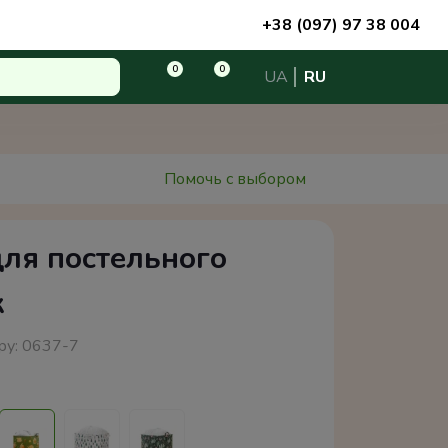
+38 (097) 97 38 004
0
0
UA
RU
Помочь с выбором
ля постельного
к
ру:
0637-7