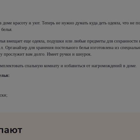
в доме красоту и уют. Теперь не нужно думать куда деть одеяла, что не 
 белья.
елья вмещает еще одеяла, подушки или любые предметы для сохранности н
 л. Органайзер для хранения постельного белья изготовлена из специаль
му прослужит вам долго. Имеет ручки и шнурок.
комплектовать спальную комнату и избавиться от нагромождений в доме.
елья:
ски;
упают