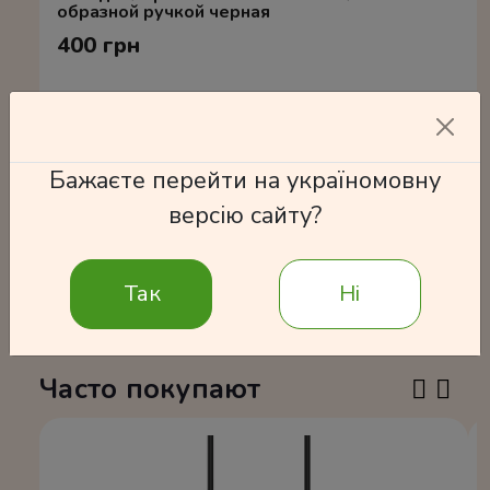
образной ручкой черная
400 грн
Бажаєте перейти на україномовну
версію сайту?
Подробнее
Так
Ні
Часто покупают