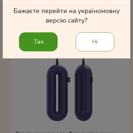
Бажаєте перейти на україномовну
версію сайту?
Часто покупают
Так
Ні