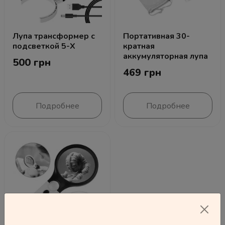
Лупа трансформер с
Портативная 30-
подсветкой 5-X
кратная
аккумуляторная лупа
500 грн
469 грн
Подробнее
Подробнее