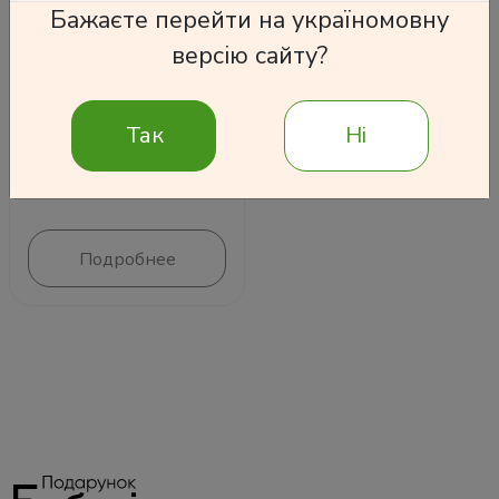
Бажаєте перейти на україномовну
Ручная лупа с 3-х
версію сайту?
кратным увеличением
черно-белая
280 грн
Так
Ні
Подробнее