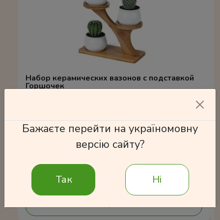
Набор керамических вазонов с подставкой
Горшочек
600 грн
Бажаєте перейти на україномовну
версію сайту?
В корзину
Так
Ні
Подробнее