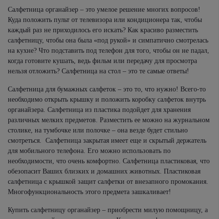
Салфетница органайзер – это умелое решение многих вопросов!
Куда положить пульт от телевизора или кондиционера так, чтобы
каждый раз не приходилось его искать? Как красиво разместить
салфетницу, чтобы она была «под рукой» и симпатично смотрелась
на кухне? Что подставить под телефон для того, чтобы он не падал,
когда готовите кушать, ведь фильм или передачу для просмотра
нельзя отложить? Салфетница на стол – это те самые ответы!
Салфетница для бумажных салфеток – это то, что нужно! Всего-то
необходимо открыть крышку и положить коробку салфеток внутрь
органайзера. Салфетница из пластика подойдет для хранения
различных мелких предметов. Разместить ее можно на журнальном
столике, на тумбочке или полочке – она везде будет стильно
смотреться. Салфетница закрытая имеет еще и скрытый держатель
для мобильного телефона. Его можно использовать по
необходимости, что очень комфортно. Салфетница пластиковая, что
обезопасит Ваших близких и домашних животных. Пластиковая
салфетница с крышкой защит салфетки от внезапного промокания.
Многофункциональность этого предмета зашкаливает!
Купить салфетницу органайзер – приобрести милую помощницу, а