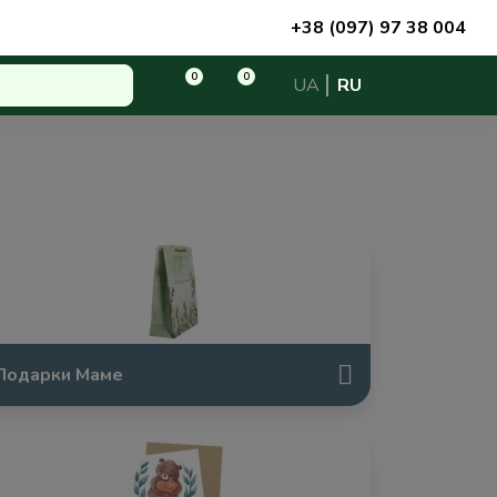
+38 (097) 97 38 004
0
0
UA
RU
Подарки Маме