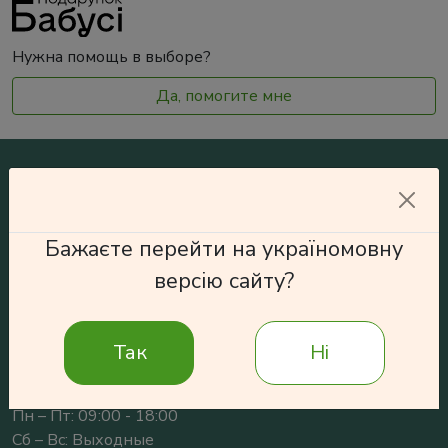
Нужна помощь в выборе?
Да, помогите мне
Контакты:
+38 (097) 97 38 004
Бажаєте перейти на україномовну
+38 (066) 97 38 002
версію сайту?
info@podarokbabushke.com
Так
Ні
График работы
Пн – Пт: 09:00 - 18:00
Сб – Вс: Выходные